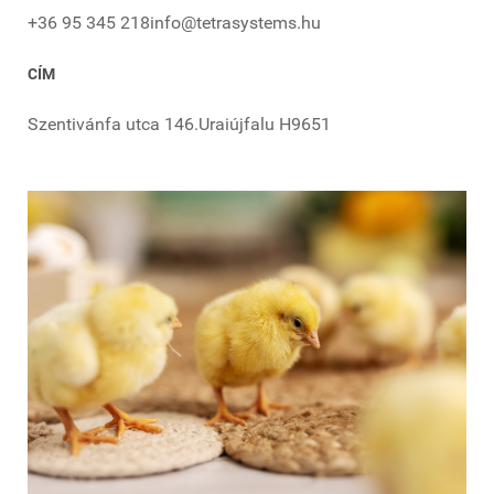
+36 95 345 218
info@tetrasystems.hu
CÍM
Szentivánfa utca 146.
Uraiújfalu H9651