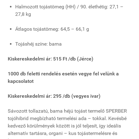
Halmozott tojástömeg (HH) / 90. élethétig: 27,1 –
27,8 kg
Átlagos tojástömeg: 64,5 – 66,1 g
Tojáshéj színe: barna
Kiskereskedelmi ár: 515 Ft /db (Jérce)
1000 db feletti rendelés esetén vegye fel velünk a
kapcsolatot
Kiskereskedelmi ár: 295 /db (vegyes ivar)
Sávozott tollazatú, barna héjú tojást termelő SPERBER
tojóhibrid megbízható termelési ada – tokkal. Kevésbé
kedvező körülmények között is jól teljesít, így ideális
alternatív tartásra, organi – kus tojástermelésre és