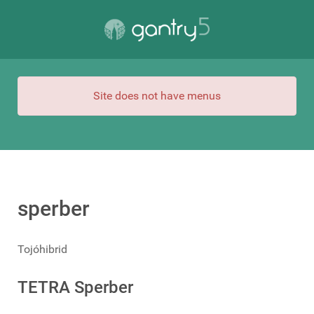
Site does not have menus
sperber
Tojóhibrid
TETRA Sperber