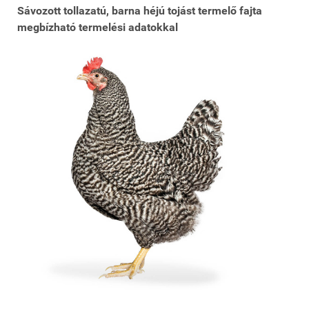
Sávozott tollazatú, barna héjú tojást termelő fajta
megbízható termelési adatokkal