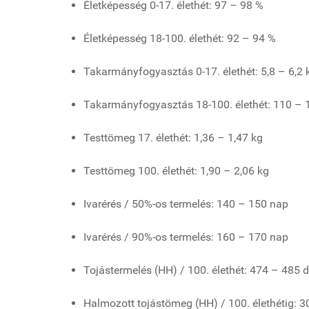
Életképesség 0-17. élethét: 97 – 98 %
Életképesség 18-100. élethét: 92 – 94 %
Takarmányfogyasztás 0-17. élethét: 5,8 – 6,2 
Takarmányfogyasztás 18-100. élethét: 110 – 
Testtömeg 17. élethét: 1,36 – 1,47 kg
Testtömeg 100. élethét: 1,90 – 2,06 kg
Ivarérés / 50%-os termelés: 140 – 150 nap
Ivarérés / 90%-os termelés: 160 – 170 nap
Tojástermelés (HH) / 100. élethét: 474 – 485 
Halmozott tojástömeg (HH) / 100. élethétig: 3