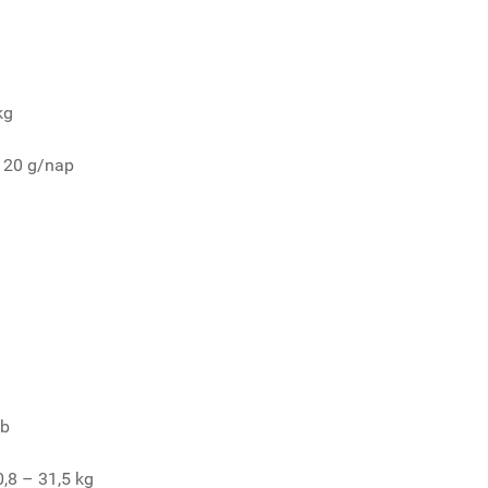
kg
120 g/nap
db
0,8 – 31,5 kg